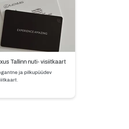
xus Tallinn nuti- visiitkaart
egantne ja pilkupüüdev
iitkaart.