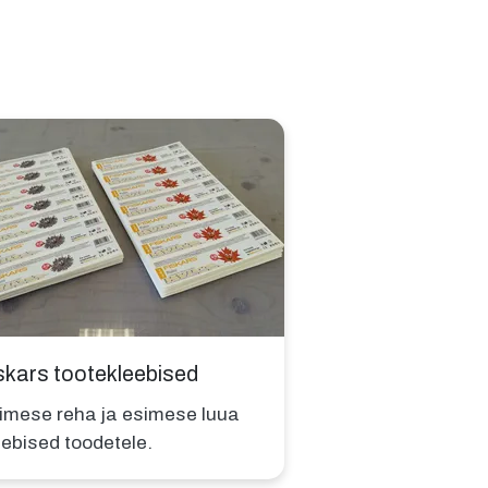
skars tootekleebised
imese reha ja esimese luua
eebised toodetele.