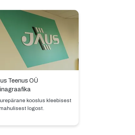
us Teenus OÜ
inagraafika
urepärane kooslus kleebisest
 mahulisest logost.