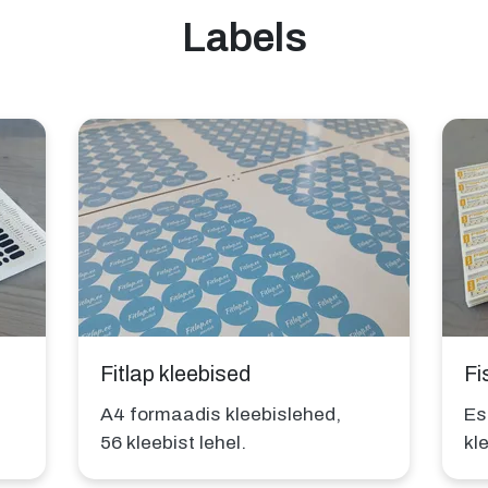
Labels
Fitlap kleebised
Fi
A4 formaadis kleebislehed,
Es
56 kleebist lehel.
kl